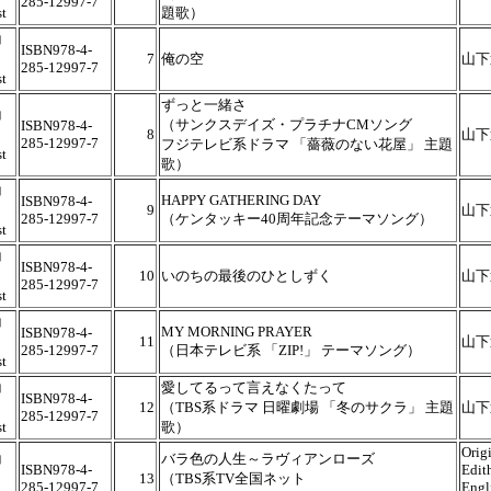
285-12997-7
t
題歌）
コ
ISBN978-4-
7
俺の空
山下
285-12997-7
t
ずっと一緒さ
コ
（サンクスデイズ・プラチナCMソング
ISBN978-4-
8
山下
285-12997-7
フジテレビ系ドラマ 「薔薇のない花屋」 主題
t
歌）
コ
HAPPY GATHERING DAY
ISBN978-4-
9
山下
285-12997-7
（ケンタッキー40周年記念テーマソング）
t
コ
ISBN978-4-
10
いのちの最後のひとしずく
山下
285-12997-7
t
コ
MY MORNING PRAYER
ISBN978-4-
11
山下
285-12997-7
（日本テレビ系 「ZIP!」 テーマソング）
t
コ
愛してるって言えなくたって
ISBN978-4-
12
（TBS系ドラマ 日曜劇場 「冬のサクラ」 主題
山下
285-12997-7
t
歌）
Orig
コ
バラ色の人生～ラヴィアンローズ
ISBN978-4-
Edit
13
（TBS系TV全国ネット
285-12997-7
Engl