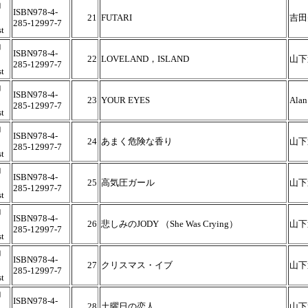
コ
ISBN978-4-
21
FUTARI
吉田
285-12997-7
t
コ
ISBN978-4-
22
LOVELAND，ISLAND
山下
285-12997-7
t
コ
ISBN978-4-
23
YOUR EYES
Alan
285-12997-7
t
コ
ISBN978-4-
24
あまく危険な香り
山下
285-12997-7
t
コ
ISBN978-4-
25
高気圧ガール
山下
285-12997-7
t
コ
ISBN978-4-
26
悲しみのJODY （She Was Crying）
山下
285-12997-7
t
コ
ISBN978-4-
27
クリスマス・イブ
山下
285-12997-7
t
コ
ISBN978-4-
28
土曜日の恋人
山下