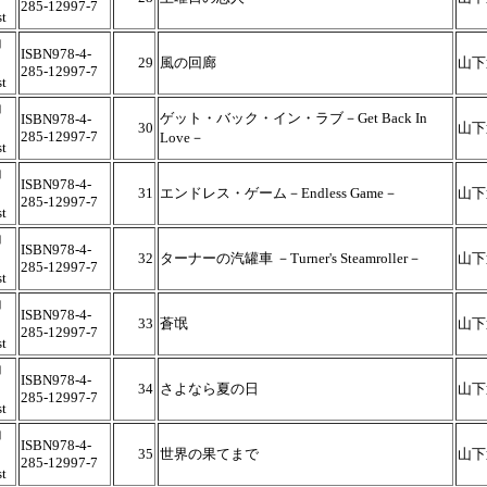
285-12997-7
t
コ
ISBN978-4-
29
風の回廊
山下
285-12997-7
t
コ
ゲット・バック・イン・ラブ－Get Back In
ISBN978-4-
30
山下
285-12997-7
Love－
t
コ
ISBN978-4-
31
エンドレス・ゲーム－Endless Game－
山下
285-12997-7
t
コ
ISBN978-4-
32
ターナーの汽罐車 －Turner's Steamroller－
山下
285-12997-7
t
コ
ISBN978-4-
33
蒼氓
山下
285-12997-7
t
コ
ISBN978-4-
34
さよなら夏の日
山下
285-12997-7
t
コ
ISBN978-4-
35
世界の果てまで
山下
285-12997-7
t