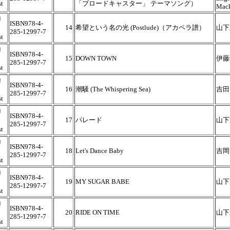
t
「ブロードキャスター」 テーマソング）
Mack
コ
ISBN978-4-
14
希望という名の光 (Postlude)（アカペラ譜）
山下
285-12997-7
t
コ
ISBN978-4-
15
DOWN TOWN
伊藤
285-12997-7
t
コ
ISBN978-4-
16
潮騒 (The Whispering Sea)
吉田
285-12997-7
t
コ
ISBN978-4-
17
パレード
山下
285-12997-7
t
コ
ISBN978-4-
18
Let's Dance Baby
吉岡
285-12997-7
t
コ
ISBN978-4-
19
MY SUGAR BABE
山下
285-12997-7
t
コ
ISBN978-4-
20
RIDE ON TIME
山下
285-12997-7
t