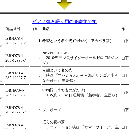
ピアノ弾き語り用の楽譜集です
商品番号
曲番
曲名
作 
コ
ISBN978-4-
1
希望という名の光 (Prelude)（アカペラ譜）
山下
285-12997-7
t
コ
NEVER GROW OLD
ISBN978-4-
（2010年 三ツ矢サイダーオールゼロ CMソン
2
山下
285-12997-7
グ）
t
コ
希望という名の光
ISBN978-4-
3
（映画 「てぃだかんかん～海とサンゴと小さ
山下
285-12997-7
t
な奇跡～」 主題歌）
コ
街物語（まちものがたり）
ISBN978-4-
4
山下
285-12997-7
（TBS系ドラマ 日曜劇場 「新参者」 主題歌）
t
コ
ISBN978-4-
5
プロポーズ
山下
285-12997-7
t
コ
僕らの夏の夢
ISBN978-4-
6
（アニメーション映画 「サマーウォーズ」 主
山下