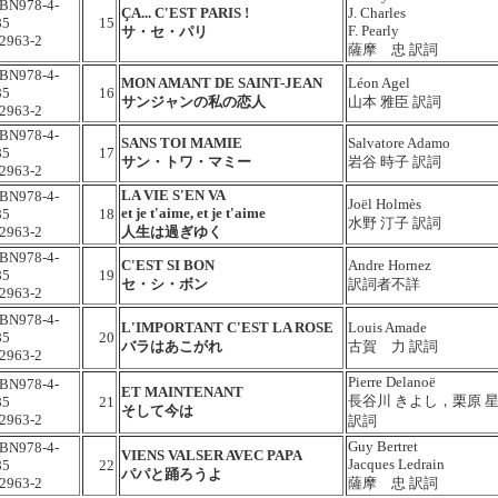
SBN978-4-
ÇA... C'EST PARIS !
J. Charles
85
15
F. Pearly
サ・セ・パリ
2963-2
薩摩 忠 訳詞
SBN978-4-
MON AMANT DE SAINT-JEAN
Léon Agel
85
16
サンジャンの私の恋人
山本 雅臣 訳詞
2963-2
SBN978-4-
SANS TOI MAMIE
Salvatore Adamo
85
17
サン・トワ・マミー
岩谷 時子 訳詞
2963-2
LA VIE S'EN VA
SBN978-4-
Joël Holmès
et je t'aime, et je t'aime
85
18
水野 汀子 訳詞
2963-2
人生は過ぎゆく
SBN978-4-
C'EST SI BON
Andre Hornez
85
19
セ・シ・ボン
訳詞者不詳
2963-2
SBN978-4-
L'IMPORTANT C'EST LA ROSE
Louis Amade
85
20
バラはあこがれ
古賀 力 訳詞
2963-2
Pierre Delanoë
SBN978-4-
ET MAINTENANT
長谷川 きよし，栗原 
85
21
そして今は
2963-2
訳詞
Guy Bertret
SBN978-4-
VIENS VALSER AVEC PAPA
Jacques Ledrain
85
22
パパと踊ろうよ
2963-2
薩摩 忠 訳詞