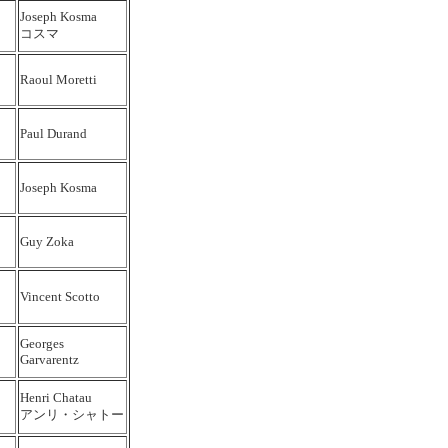
Joseph Kosma
コスマ
Raoul Moretti
Paul Durand
Joseph Kosma
Guy Zoka
Vincent Scotto
Georges
Garvarentz
Henri Chatau
アンリ・シャトー