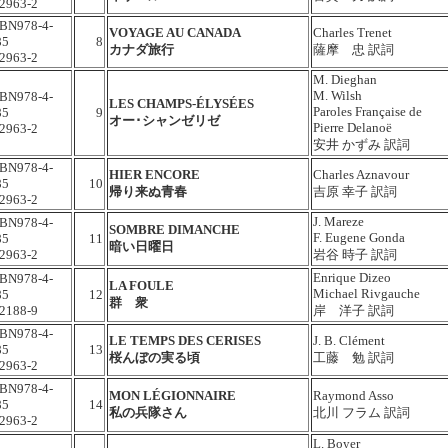
2963-2
SBN978-4-
VOYAGE AU CANADA
Charles Trenet
85
8
カナダ旅行
薩摩 忠 訳詞
2963-2
M. Dieghan
M. Wilsh
SBN978-4-
LES CHAMPS-ÉLYSÉES
Paroles Française de
85
9
オー･シャンゼリゼ
Pierre Delanoë
2963-2
安井 かずみ 訳詞
SBN978-4-
HIER ENCORE
Charles Aznavour
85
10
帰り来ぬ青春
吉原 幸子 訳詞
2963-2
J. Mareze
SBN978-4-
SOMBRE DIMANCHE
F. Eugene Gonda
85
11
暗い日曜日
2963-2
岩谷 時子 訳詞
Enrique Dizeo
SBN978-4-
LA FOULE
Michael Rivgauche
85
12
群 衆
2188-9
岸 洋子 訳詞
SBN978-4-
LE TEMPS DES CERISES
J. B. Clément
85
13
桜んぼの実る頃
工藤 勉 訳詞
2963-2
SBN978-4-
MON LÉGIONNAIRE
Raymond Asso
85
14
私の兵隊さん
北川 フラム 訳詞
2963-2
L. Boyer