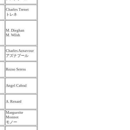
Charles Trenet
トレネ
M. Dieghan
M. Wilsh
Charles Aznavour
アズナブール
Rezso Seress
Angel Cabral
A. Renard
Marguerite
Monnot
モノー