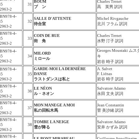
BOUM
Charles Trenet
85
31
ブ ン
高 英男 訳詞
2963-2
SBN978-4-
SALLE D'ATTENTE
Michel Rivgauche
85
32
待合室
北川 フラム 訳詞
2963-2
SBN978-4-
COIN DE RUE
Charles Trenet
85
33
街 角
水野 汀子 訳詞
2963-2
Georges Moustaki
ムス
SBN978-4-
MILORD
85
34
キ
ミロール
2963-2
岩谷 時子 訳詞
GARDE-MOI LA DERNIÈRE
A. Salvet
SBN978-4-
DANSE
F. Liénas
85
35
2963-2
ラストダンスは私と
岩谷 時子 訳詞
SBN978-4-
LE NÉON
Salvatore Adamo
85
36
ル・ネオン
永田 文夫 訳詞
2963-2
SBN978-4-
MON MANEGE A MOI
Jean Constantin
85
37
私の回転木馬
菅 美沙緒 訳詞
2963-2
SBN978-4-
TOMBE LA NEIGE
Salvatore Adamo
85
38
雪が降る
安井 かずみ 訳詞
2963-2
SBN978-4-
LE PONT MIRABEAU
Guillaume Appollinaire