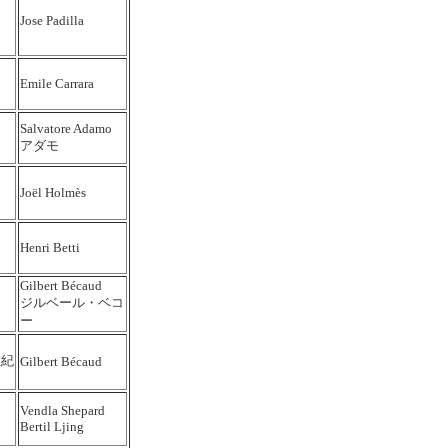
Jose Padilla
Emile Carrara
Salvatore Adamo
アダモ
Joël Holmès
Henri Betti
Gilbert Bécaud
ジルベール・ベコ
ー
星紀
Gilbert Bécaud
Vendla Shepard
Bertil Ljing