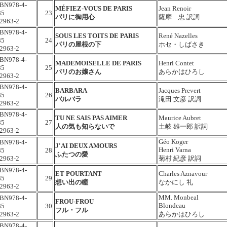
SBN978-4-
MÉFIEZ-VOUS DE PARIS
Jean Renoir
85
23
パリに御用心
薩摩 忠 訳詞
2963-2
SBN978-4-
SOUS LES TOITS DE PARIS
René Nazelles
85
24
パリの屋根の下
ホセ・しばさき
2963-2
SBN978-4-
MADEMOISELLE DE PARIS
Henri Contet
85
25
パリのお嬢さん
あらかはひろし
2963-2
SBN978-4-
BARBARA
Jacques Prevert
85
26
バルバラ
滝田 文彦 訳詞
2963-2
SBN978-4-
TU NE SAIS PAS AIMER
Maurice Aubret
85
27
人の気も知らないで
土岐 雄一郎 訳詞
2963-2
Géo Koger
SBN978-4-
J'AI DEUX AMOURS
Henri Varna
85
28
ふたつの愛
2963-2
菊村 紀彦 訳詞
SBN978-4-
ET POURTANT
Charles Aznavour
85
29
想い出の瞳
なかにし 礼
2963-2
MM. Monbeal
SBN978-4-
FROU-FROU
Blondeau
85
30
フル・フル
2963-2
あらかはひろし
SBN978-4-