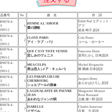
商品番号
No.
曲 名
作 詞
Edith Piaf
エディット・
SBN978-4-
HYMNE A L'AMOUR
85
1
アフ
愛の讃歌
2963-2
岩谷 時子 訳詞
SBN978-4-
I LOVE PARIS
Cole Porter
85
2
アイ・ラブ・パリ
コール・ポーター
2963-2
SBN978-4-
QUE C'EST TISTE VENISE
Francoise Dorin
85
3
悲しみのヴェニス
音羽たかし 日本語詞
2963-2
SBN978-4-
MEA CULPA
Michel Rivgauche
85
4
夜は恋人 (メア・キュルパ)
梶 鶴雄 日本語詞
2963-2
LES PARAPLUIES DE
SBN978-4-
Jacques Demy
CHERBOURG
85
5
あらかはひろし 訳詞
2963-2
シェルブールの雨傘
LA GOUALANTE DU PAUVRE
Marguerite Monnot
SBN978-4-
JEAN
René Rouzaud
85
6
2963-2
あわれなジャンの唄
土岐 雄一郎 訳詞
SBN978-4-
ISABELLE
Charles Aznavour
85
7
イザベル
古賀 力 訳詞