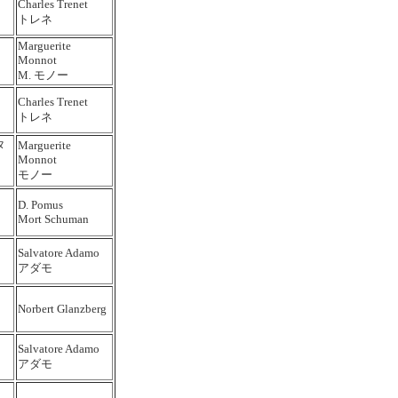
Charles Trenet
トレネ
Marguerite
Monnot
M. モノー
Charles Trenet
トレネ
タ
Marguerite
Monnot
モノー
D. Pomus
Mort Schuman
Salvatore Adamo
アダモ
Norbert Glanzberg
Salvatore Adamo
アダモ