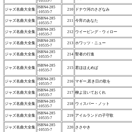
-10535-7
ISBN4-285
ジャズ名曲大全集
210
ドナウ河のさざなみ
-10535-7
ISBN4-285
ジャズ名曲大全集
211
今宵のあなた
-10535-7
ISBN4-285
ジャズ名曲大全集
212
ウイーピング・ウィロー
-10535-7
ISBN4-285
ジャズ名曲大全集
213
ホワッツ・ニュー
-10535-7
ISBN4-285
ジャズ名曲大全集
214
聖者の行進
-10535-7
ISBN4-285
ジャズ名曲大全集
215
君ほほえめば
-10535-7
ISBN4-285
ジャズ名曲大全集
216
マギー,若き日の歌を
-10535-7
ISBN4-285
ジャズ名曲大全集
217
柳よ泣いておくれ
-10535-7
ISBN4-285
ジャズ名曲大全集
218
ウィスパー・ノット
-10535-7
ISBN4-285
ジャズ名曲大全集
219
アイルランドの子守歌
-10535-7
ISBN4-285
ジャズ名曲大全集
220
ささやき
-10535-7