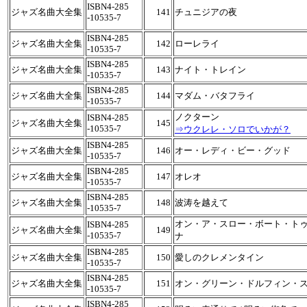
ISBN4-285
ジャズ名曲大全集
141
チュニジアの夜
-10535-7
ISBN4-285
ジャズ名曲大全集
142
ローレライ
-10535-7
ISBN4-285
ジャズ名曲大全集
143
ナイト・トレイン
-10535-7
ISBN4-285
ジャズ名曲大全集
144
マダム・バタフライ
-10535-7
ノクターン
ISBN4-285
ジャズ名曲大全集
145
-10535-7
⇒ウクレレ・ソロでいかが？
ISBN4-285
ジャズ名曲大全集
146
オー・レディ・ビー・グッド
-10535-7
ISBN4-285
ジャズ名曲大全集
147
オレオ
-10535-7
ISBN4-285
ジャズ名曲大全集
148
波涛を越えて
-10535-7
オン・ア・スロー・ボート・ト
ISBN4-285
ジャズ名曲大全集
149
-10535-7
ナ
ISBN4-285
ジャズ名曲大全集
150
愛しのクレメンタイン
-10535-7
ISBN4-285
ジャズ名曲大全集
151
オン・グリーン・ドルフィン・
-10535-7
ISBN4-285