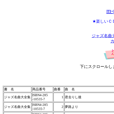
m-
★楽しいＣ
ジャズ名曲大
下にスクロールし
書 名
商品番号
曲番
曲 名
ISBN4-285
ジャズ名曲大全集
1
君去りし後
-10535-7
ISBN4-285
ジャズ名曲大全集
2
夢路より
-10535-7