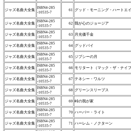
ISBN4-285
ジャズ名曲大全集
61
グッド・モーニング・ハートエ
-10535-7
ISBN4-285
ジャズ名曲大全集
62
我が心のジョージア
-10535-7
ISBN4-285
ジャズ名曲大全集
63
月光価千金
-10535-7
ISBN4-285
ジャズ名曲大全集
64
グッドバイ
-10535-7
ISBN4-285
ジャズ名曲大全集
65
ジプシーの月
-10535-7
ISBN4-285
ジャズ名曲大全集
66
モリタート（マック・ザ・ナイ
-10535-7
ISBN4-285
ジャズ名曲大全集
67
テネシー・ワルツ
-10535-7
ISBN4-285
ジャズ名曲大全集
68
グリーンスリーブス
-10535-7
ISBN4-285
ジャズ名曲大全集
69
峠の我が家
-10535-7
ISBN4-285
ジャズ名曲大全集
70
ハーバー・ライト
-10535-7
ISBN4-285
ジャズ名曲大全集
71
ハーレム・ノクターン
-10535-7