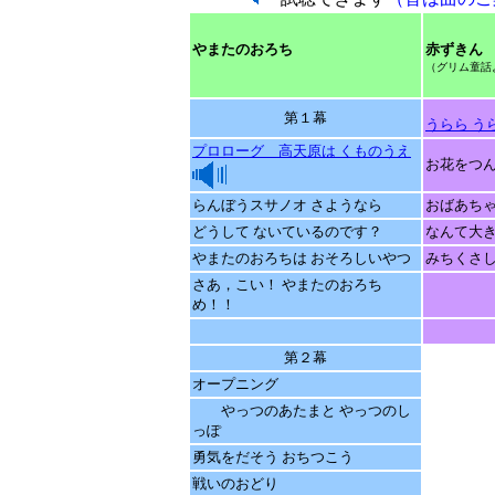
やまたのおろち
赤ずきん
（グリム童話
第１幕
うらら う
プロローグ 高天原は くものうえ
お花をつん
らんぼうスサノオ さようなら
おばあちゃ
どうして ないているのです？
なんて大き
やまたのおろちは おそろしいやつ
みちくさし
さあ，こい！ やまたのおろち
め！！
第２幕
オープニング
やっつのあたまと やっつのし
っぽ
勇気をだそう おちつこう
戦いのおどり