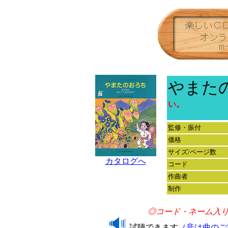
やまた
い。
監修・振付
価格
サイズ/ページ数
カタログへ
コード
作曲者
制作
◎コード・ネーム入
試聴できます
（音は曲のご