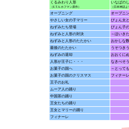
くるみわり人形
いなばの
（E.T.A.ホフマン原作）
（日本神話よ
オープニング
オープニ
やさしい女の子マリー
ぴょん太
ねずみたち登場
ぴょん子
ねずみと人形の対決
～ほいき
ねずみと人形のたたかい
おかしな
最後のたたかい
うそつき
ねずみの退却
おおくに
人形が王子に・・・
なきべそ
お菓子の国へ
～とって
お菓子の国のクリスマス
フィナー
王子のお礼
ムーア人の踊り
中国茶の踊り
王女たちの踊り
王女とマリーの踊り
フィナーレ