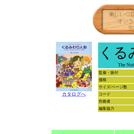
くる
The Nutcra
監修・振付
価格
サイズ/ページ数
カタログへ
コード
作曲者
編集協力