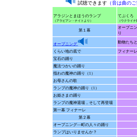
試聴できます
（音は曲のご
アラジンとまほうのランプ
てぶくろ
（アラビアン・ナイトより）
（ウクライナ
オープニ
第１幕
り
動物たち
オープニング
くらい地の底で
フィナー
宝石の踊り
魔法つかいの踊り
指わの魔神の踊り（1）
お母さんの歌
ランプの魔神の踊り（1）
お姫さまの踊り
ランプの魔神退場，そして再登場
第一幕 フィナーレ
第２幕
オープニング―町の人々の踊り
ランプはいりませんか？