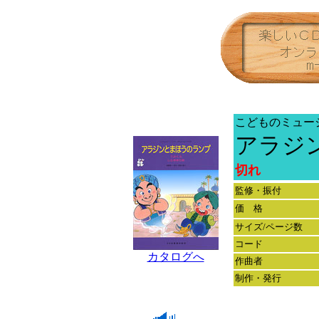
こどものミュー
アラジ
切れ
監修・振付
価 格
サイズ/ページ数
コード
カタログへ
作曲者
制作・発行