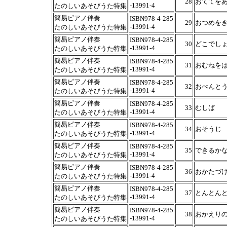
28
おててを
-13991-4
たのしいあそびうた特集
簡易ピアノ伴奏
ISBN978-4-285
29
おつめを
-13991-4
たのしいあそびうた特集
簡易ピアノ伴奏
ISBN978-4-285
30
どこでし
-13991-4
たのしいあそびうた特集
簡易ピアノ伴奏
ISBN978-4-285
31
おむねを
-13991-4
たのしいあそびうた特集
簡易ピアノ伴奏
ISBN978-4-285
32
おべんと
-13991-4
たのしいあそびうた特集
簡易ピアノ伴奏
ISBN978-4-285
33
むしば
-13991-4
たのしいあそびうた特集
簡易ピアノ伴奏
ISBN978-4-285
34
おそうじ
-13991-4
たのしいあそびうた特集
簡易ピアノ伴奏
ISBN978-4-285
35
できるか
-13991-4
たのしいあそびうた特集
簡易ピアノ伴奏
ISBN978-4-285
36
おかたづ
-13991-4
たのしいあそびうた特集
簡易ピアノ伴奏
ISBN978-4-285
37
とんとん
-13991-4
たのしいあそびうた特集
簡易ピアノ伴奏
ISBN978-4-285
38
おかえり
-13991-4
たのしいあそびうた特集