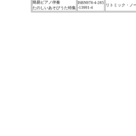
簡易ピアノ伴奏
ISBN978-4-285
リトミック・ノ
-13991-4
たのしいあそびうた特集