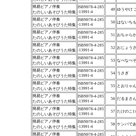
簡易ピアノ伴奏
ISBN978-4-285
49
ゆうやけ 
-13991-4
たのしいあそびうた特集
簡易ピアノ伴奏
ISBN978-4-285
50
はないち
-13991-4
たのしいあそびうた特集
簡易ピアノ伴奏
ISBN978-4-285
51
おちゃら
-13991-4
たのしいあそびうた特集
簡易ピアノ伴奏
ISBN978-4-285
52
おじょう
-13991-4
たのしいあそびうた特集
簡易ピアノ伴奏
ISBN978-4-285
53
なべなべ
-13991-4
たのしいあそびうた特集
簡易ピアノ伴奏
ISBN978-4-285
54
うさぎ
-13991-4
たのしいあそびうた特集
簡易ピアノ伴奏
ISBN978-4-285
55
とおりゃ
-13991-4
たのしいあそびうた特集
簡易ピアノ伴奏
ISBN978-4-285
56
だるまさ
-13991-4
たのしいあそびうた特集
簡易ピアノ伴奏
ISBN978-4-285
57
たけのこ1
-13991-4
たのしいあそびうた特集
簡易ピアノ伴奏
ISBN978-4-285
58
ケンパで
-13991-4
たのしいあそびうた特集
簡易ピアノ伴奏
ISBN978-4-285