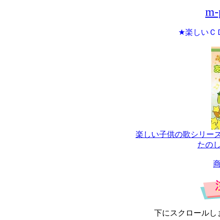
m-
★楽しいＣ
楽しい子供の歌シリーズ
たの
下にスクロールし