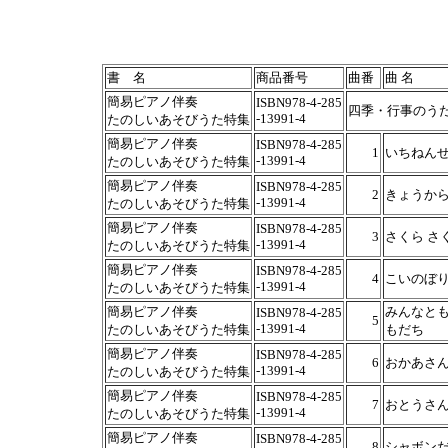
書 名
商品番号
曲番
曲 名
簡易ピアノ伴奏
ISBN978-4-285
四季・行事のう
-13991-4
たのしいあそびうた特集
簡易ピアノ伴奏
ISBN978-4-285
1
いちねん
-13991-4
たのしいあそびうた特集
簡易ピアノ伴奏
ISBN978-4-285
2
きょうか
-13991-4
たのしいあそびうた特集
簡易ピアノ伴奏
ISBN978-4-285
3
さくら さ
-13991-4
たのしいあそびうた特集
簡易ピアノ伴奏
ISBN978-4-285
4
こいのぼ
-13991-4
たのしいあそびうた特集
簡易ピアノ伴奏
みんなとも
ISBN978-4-285
5
-13991-4
たのしいあそびうた特集
もだち
簡易ピアノ伴奏
ISBN978-4-285
6
おかあさ
-13991-4
たのしいあそびうた特集
簡易ピアノ伴奏
ISBN978-4-285
7
おとうさ
-13991-4
たのしいあそびうた特集
簡易ピアノ伴奏
ISBN978-4-285
8
シャボン