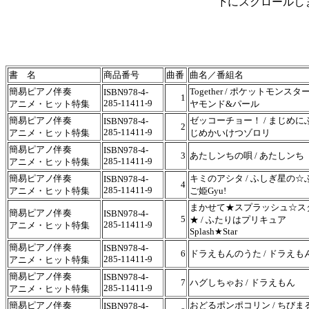
下にスクロールし
ひみつのアッコちゃん赤塚不二夫ひみつのアッコちゃん
書 名
商品番号
曲番
曲名／番組名
簡易ピアノ伴奏
Together / ポケットモンスタ
ISBN978-4-
1
285-11411-9
アニメ・ヒット特集
ヤモンド&パール
簡易ピアノ伴奏
ゼッコーチョー！ / まじめに
ISBN978-4-
2
285-11411-9
アニメ・ヒット特集
じめかいけつゾロリ
簡易ピアノ伴奏
ISBN978-4-
3
あたしンちの唄 / あたしンち
285-11411-9
アニメ・ヒット特集
簡易ピアノ伴奏
キミのアシタ / ふしぎ星の☆
ISBN978-4-
4
285-11411-9
アニメ・ヒット特集
ご姫Gyu!
まかせて★スプラッシュ☆ス
簡易ピアノ伴奏
ISBN978-4-
5
★ / ふたりはプリキュア
285-11411-9
アニメ・ヒット特集
Splash★Star
簡易ピアノ伴奏
ISBN978-4-
6
ドラえもんのうた / ドラえも
285-11411-9
アニメ・ヒット特集
簡易ピアノ伴奏
ISBN978-4-
7
ハグしちゃお / ドラえもん
285-11411-9
アニメ・ヒット特集
簡易ピアノ伴奏
おどるポンポコリン / ちびま
ISBN978-4-