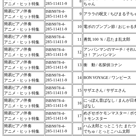
8
285-11411-9
アニメ・ヒット特集
ちゃん
簡易ピアノ伴奏
ISBN978-4-
9
アララの呪文 / ちびまる子ち
285-11411-9
アニメ・ヒット特集
簡易ピアノ伴奏
ISBN978-4-
10
電ボのブンブン節 / おじゃる
285-11411-9
アニメ・ヒット特集
簡易ピアノ伴奏
ISBN978-4-
11
勇気 100 ％ / 忍たま乱太郎
285-11411-9
アニメ・ヒット特集
簡易ピアノ伴奏
アンパンマンのマーチ / それ
ISBN978-4-
12
285-11411-9
アニメ・ヒット特集
け！ アンパンマン
簡易ピアノ伴奏
ISBN978-4-
13
衝 動 / 名探偵コナン
285-11411-9
アニメ・ヒット特集
簡易ピアノ伴奏
ISBN978-4-
14
BON VOYAGE / ワンピース
285-11411-9
アニメ・ヒット特集
簡易ピアノ伴奏
ISBN978-4-
15
サザエさん / サザエさん
285-11411-9
アニメ・ヒット特集
簡易ピアノ伴奏
にっぽん昔ばなし / まんが日
ISBN978-4-
16
285-11411-9
アニメ・ヒット特集
ばなし
簡易ピアノ伴奏
めざせポケモンマスター / ポ
ISBN978-4-
17
285-11411-9
アニメ・ヒット特集
トモンスター
簡易ピアノ伴奏
ハム太郎とっとこうた また
ISBN978-4-
18
285-11411-9
アニメ・ヒット特集
でちゅ / とっとこハム太郎