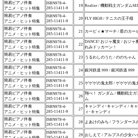
簡易ピアノ伴奏
ISBN978-4-
19
Realize / 機動戦士ガンダムSE
285-11411-9
アニメ・ヒット特集
簡易ピアノ伴奏
ISBN978-4-
20
FLY HIGH / テニスの王子様
285-11411-9
アニメ・ヒット特集
簡易ピアノ伴奏
ISBN978-4-
21
カービィ★マーチ / 星のカー
285-11411-9
アニメ・ヒット特集
簡易ピアノ伴奏
DANCE! おジャ魔女 / おジ
ISBN978-4-
22
285-11411-9
アニメ・ヒット特集
れみドッカーン！
簡易ピアノ伴奏
ISBN978-4-
23
うるわしのうた / ののちゃん
285-11411-9
アニメ・ヒット特集
簡易ピアノ伴奏
ISBN978-4-
24
銀河鉄道 999 / 銀河鉄道 999
285-11411-9
アニメ・ヒット特集
簡易ピアノ伴奏
ISBN978-4-
25
ゲゲゲの鬼太郎 / ゲゲゲの鬼
285-11411-9
アニメ・ヒット特集
簡易ピアノ伴奏
翔べ！ ガンダム / 機動戦士
ISBN978-4-
26
285-11411-9
アニメ・ヒット特集
ム
簡易ピアノ伴奏
キャンディ･キャンディ / キ
ISBN978-4-
27
285-11411-9
アニメ・ヒット特集
ィ･キャンディ
簡易ピアノ伴奏
ISBN978-4-
28
よあけのみち / フランダース
285-11411-9
アニメ・ヒット特集
簡易ピアノ伴奏
ISBN978-4-
29
おしえて / アルプスの少女ハ
285-11411-9
アニメ・ヒット特集