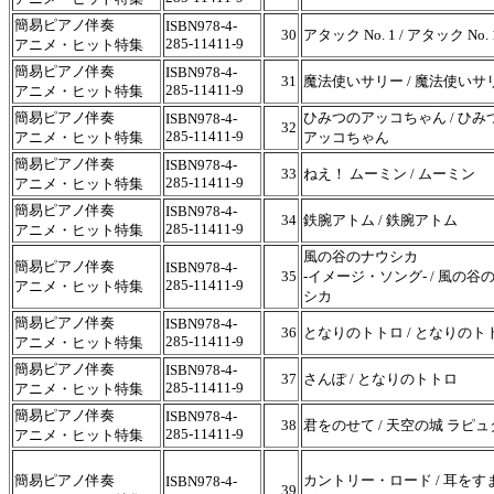
簡易ピアノ伴奏
ISBN978-4-
30
アタック No. 1 / アタック No. 
285-11411-9
アニメ・ヒット特集
簡易ピアノ伴奏
ISBN978-4-
31
魔法使いサリー / 魔法使いサ
285-11411-9
アニメ・ヒット特集
簡易ピアノ伴奏
ひみつのアッコちゃん / ひみ
ISBN978-4-
32
285-11411-9
アニメ・ヒット特集
アッコちゃん
簡易ピアノ伴奏
ISBN978-4-
33
ねえ！ ムーミン / ムーミン
285-11411-9
アニメ・ヒット特集
簡易ピアノ伴奏
ISBN978-4-
34
鉄腕アトム / 鉄腕アトム
285-11411-9
アニメ・ヒット特集
風の谷のナウシカ
簡易ピアノ伴奏
ISBN978-4-
35
-イメージ・ソング- / 風の谷
285-11411-9
アニメ・ヒット特集
シカ
簡易ピアノ伴奏
ISBN978-4-
36
となりのトトロ / となりのト
285-11411-9
アニメ・ヒット特集
簡易ピアノ伴奏
ISBN978-4-
37
さんぽ / となりのトトロ
285-11411-9
アニメ・ヒット特集
簡易ピアノ伴奏
ISBN978-4-
38
君をのせて / 天空の城 ラピュ
285-11411-9
アニメ・ヒット特集
簡易ピアノ伴奏
カントリー・ロード / 耳をす
ISBN978-4-
39