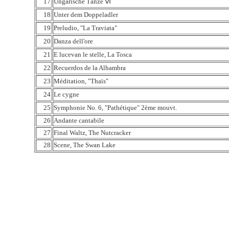
17
Ungarische Tänze Ⅵ
18
Unter dem Doppeladler
19
Preludio, "La Traviata"
20
Danza dell'ore
21
E lucevan le stelle, La Tosca
22
Recuerdos de la Alhambra
23
Méditation, "Thaïs"
24
Le cygne
25
Symphonie No. 6, "Pathétique" 2ème mouvt.
26
Andante cantabile
27
Final Waltz, The Nutcracker
28
Scene, The Swan Lake