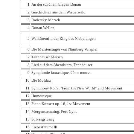
1
An der schönen, blauen Donau
2
Geschichten aus dem Wienerwald
3
Radetzky-Marsch
4
Donau Wellen
5
Walkürenritt, der Ring des Niebelungen
6
Die Meistersinger von Nürnberg Vorspiel
7
Tannhäuser Marsch
8
Lied auf dem Abendstern, Tannhäuser
9
Symphonie fantastique, 2ème mouvt.
10
Die Moldau
11
Symphony No. 9, "From the New World" 2nd Movement
12
Humoresque
13
Piano Konsert op. 16, 1st Movement
14
Morgenstemning, Peer Gynt
15
Solveigs Sang
16
Liebesträume Ⅲ