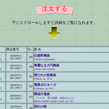
下にスクロールしますと詳細をご覧になれます。
商品番号
No.
曲 名
幻想即興曲
ISBN978-4-
89
285-13961-7
]
Fantaisie-impromptu
華麗なる大円舞曲
ISBN978-4-
90
285-13961-7
]
Grande valse brillante
雨だれの前奏曲
ISBN978-4-
91
285-13961-7
]
Prélude, op. 28-15
軍隊ポロネーズ
ISBN978-4-
92
285-13961-7
]
Polonaise, op. 40-1
葬送行進曲
ISBN978-4-
93
（｢ソナタ 変ロ短調 作品35｣より）
285-13961-7
]
Marche funèbre (Sonate b moll, op. 35)
別れの曲
ISBN978-4-
94