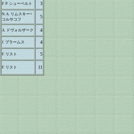
3
F. P. シューベルト
N. A. リムスキー=
5
コルサコフ
4
A. ドヴォルザーク
4
J. ブラームス
5
F. リスト
11
F. リスト