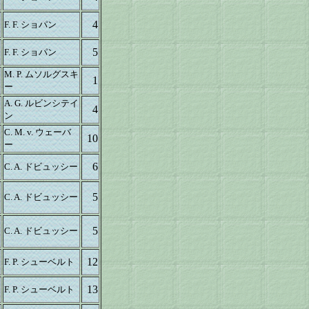
4
F. F. ショパン
5
F. F. ショパン
M. P. ムソルグスキ
1
ー
A. G. ルビンシテイ
4
ン
C. M. v. ウェーバ
10
ー
6
C. A. ドビュッシー
5
C. A. ドビュッシー
5
C. A. ドビュッシー
12
F. P. シューベルト
13
F. P. シューベルト