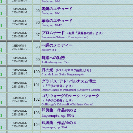
285-13961-7
]
Étude, op. 10-3
黒鍵のエチュード
ISBN978-4-
95
285-13961-7
]
Étude, op. 10-5
革命のエチュード
ISBN978-4-
96
285-13961-7
]
Étude, op. 10-12
プロムナード
ISBN978-4-
（組曲「展覧会の絵」より）
97
285-13961-7
]
Promenade (Tableaux d'une exposition)
へ調のメロディー
ISBN978-4-
98
285-13961-7
]
Melody in F
舞踏への勧誘
ISBN978-4-
99
285-13961-7
]
Aufforderung zum Tanz
月の光
ISBN978-4-
（｢ベルガマスク組曲｣より）
100
285-13961-7
]
Clair de Lune (Suite Bergamasque)
グラドス･アド･パルナスム博士
ISBN978-4-
101
（「子供の領分」より）
285-13961-7
]
Doctor Gradus ad Parnassum (Children's Corner)
ゴリウォーグのケーク・ウォーク
ISBN978-4-
102
（「子供の領分」より）
285-13961-7
]
Golliwogg's Cake-walk (Children's Corner)
即興曲 作品90の２
ISBN978-4-
103
285-13961-7
]
Impromptu, op. 90-2
即興曲 作品90の４
ISBN978-4-
104
285-13961-7
]
Impromptu, op. 90-4