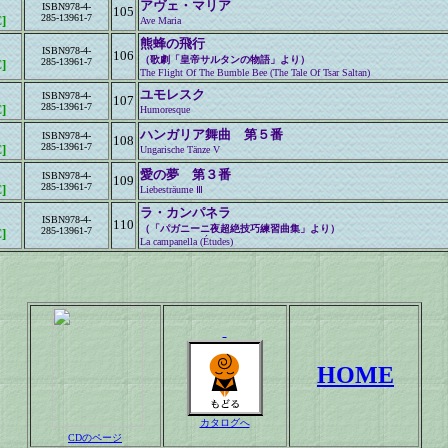
アヴェ・マリア
ISBN978-4-
105
285-13961-7
]
Ave Maria
熊蜂の飛行
ISBN978-4-
106
（歌劇「皇帝サルタンの物語」より）
285-13961-7
]
The Flight Of The Bumble Bee (The Tale Of Tsar Saltan)
ユモレスク
ISBN978-4-
107
285-13961-7
]
Humoresque
ハンガリア舞曲 第５番
ISBN978-4-
108
285-13961-7
]
Ungarische Tänze V
愛の夢 第３番
ISBN978-4-
109
285-13961-7
]
Liebesträume Ⅲ
ラ・カンパネラ
ISBN978-4-
110
（「パガニーニ夜超絶技巧練習曲集」より）
285-13961-7
]
La campanella (Études)
HOME
カタログへ
CDのページ