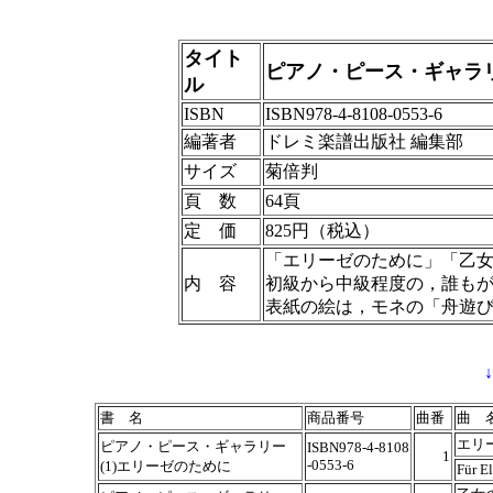
タイト
ピアノ・ピース・ギャラリ
ル
ISBN
ISBN978-4-8108-0553-6
編著者
ドレミ楽譜出版社 編集部
サイズ
菊倍判
頁 数
64頁
定 価
825円（税込）
「エリーゼのために」「乙
内 容
初級から中級程度の，誰も
表紙の絵は，モネの「舟遊
書 名
商品番号
曲番
曲 
エリ
ピアノ・ピース・ギャラリー
ISBN978-4-8108
1
-0553-6
(1)エリーゼのために
Für El