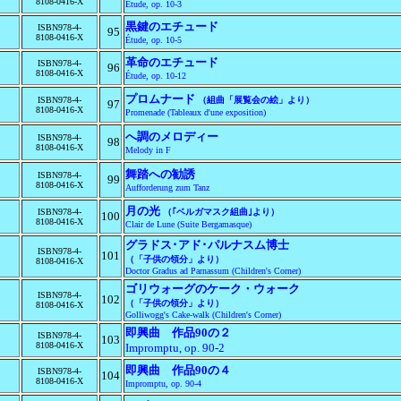
8108-0416-X
Étude, op. 10-3
黒鍵のエチュード
ISBN978-4-
95
8108-0416-X
Étude, op. 10-5
革命のエチュード
ISBN978-4-
96
8108-0416-X
Étude, op. 10-12
プロムナード
ISBN978-4-
（組曲「展覧会の絵」より）
97
8108-0416-X
Promenade (Tableaux d'une exposition)
へ調のメロディー
ISBN978-4-
98
8108-0416-X
Melody in F
舞踏への勧誘
ISBN978-4-
99
8108-0416-X
Aufforderung zum Tanz
月の光
ISBN978-4-
（｢ベルガマスク組曲｣より）
100
8108-0416-X
Clair de Lune (Suite Bergamasque)
グラドス･アド･パルナスム博士
ISBN978-4-
101
（「子供の領分」より）
8108-0416-X
Doctor Gradus ad Parnassum (Children's Corner)
ゴリウォーグのケーク・ウォーク
ISBN978-4-
102
（「子供の領分」より）
8108-0416-X
Golliwogg's Cake-walk (Children's Corner)
即興曲 作品90の２
ISBN978-4-
103
8108-0416-X
Impromptu, op. 90-2
即興曲 作品90の４
ISBN978-4-
104
8108-0416-X
Impromptu, op. 90-4