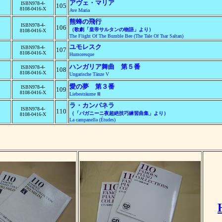
アヴェ・マリア
ISBN978-4-
105
8108-0416-X
Ave Maria
熊蜂の飛行
ISBN978-4-
106
（歌劇「皇帝サルタンの物語」より）
8108-0416-X
The Flight Of The Bumble Bee (The Tale Of Tsar Saltan)
ユモレスク
ISBN978-4-
107
8108-0416-X
Humoresque
ハンガリア舞曲 第５番
ISBN978-4-
108
8108-0416-X
Ungarische Tänze V
愛の夢 第３番
ISBN978-4-
109
8108-0416-X
Liebesträume Ⅲ
ラ・カンパネラ
ISBN978-4-
110
（「パガニーニ夜超絶技巧練習曲集」より）
8108-0416-X
La campanella (Études)