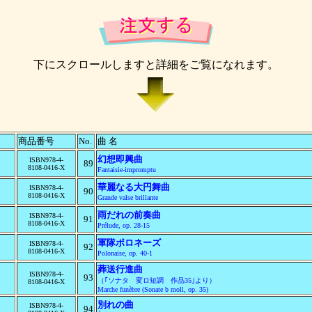
下にスクロールしますと詳細をご覧になれます。
商品番号
No.
曲 名
幻想即興曲
ISBN978-4-
89
8108-0416-X
Fantaisie-impromptu
華麗なる大円舞曲
ISBN978-4-
90
8108-0416-X
Grande valse brillante
雨だれの前奏曲
ISBN978-4-
91
8108-0416-X
Prélude, op. 28-15
軍隊ポロネーズ
ISBN978-4-
92
8108-0416-X
Polonaise, op. 40-1
葬送行進曲
ISBN978-4-
93
（｢ソナタ 変ロ短調 作品35｣より）
8108-0416-X
Marche funèbre (Sonate b moll, op. 35)
別れの曲
ISBN978-4-
94