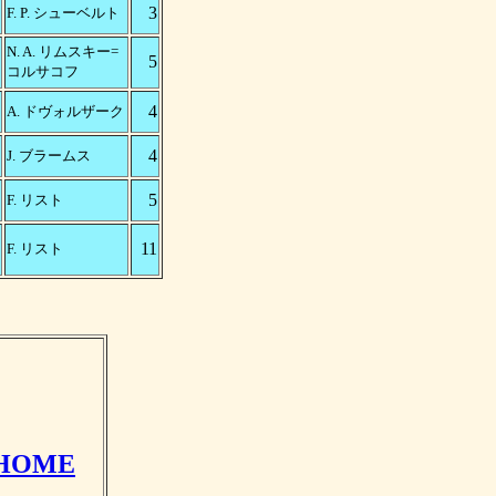
3
F. P. シューベルト
N. A. リムスキー=
5
コルサコフ
4
A. ドヴォルザーク
4
J. ブラームス
5
F. リスト
11
F. リスト
HOME