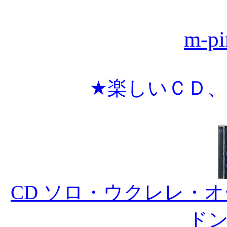
m-pi
★楽しいＣＤ
CD ソロ・ウクレレ・
ド