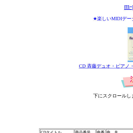
m-
★楽しいMIDIデ
CD 斉藤デュオ・ピアノ・リサイ
下にスクロールし
CDタイトル
商品番号
曲番
曲 名