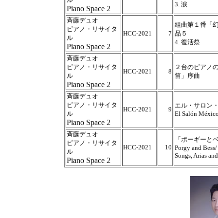
3. 涙
Piano Space 2
斉藤デュオ
組曲第１番「幻
ピアノ・リサイタ
HCC-2021
7
品５
ル
4. 復活祭
Piano Space 2
斉藤デュオ
ピアノ・リサイタ
２台のピアノ
HCC-2021
8
ル
笛」序曲
Piano Space 2
斉藤デュオ
ピアノ・リサイタ
エル・サロン
HCC-2021
9
ル
El Salón Méxic
Piano Space 2
斉藤デュオ
「ポーギーと
ピアノ・リサイタ
HCC-2021
10
Porgy and Bess/
ル
Songs, Arias an
Piano Space 2