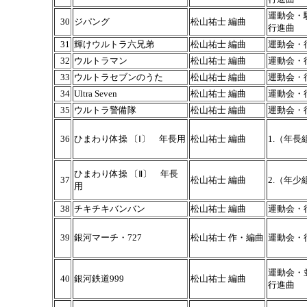
運動会・
30
ジパング
松山祐士 編曲
行進曲
31
輝けウルトラ六兄弟
松山祐士 編曲
運動会・
32
ウルトラマン
松山祐士 編曲
運動会・
33
ウルトラセブンのうた
松山祐士 編曲
運動会・
34
Ultra Seven
松山祐士 編曲
運動会・
35
ウルトラ警備隊
松山祐士 編曲
運動会・
36
ひまわり体操 〔Ⅰ〕 年長用
松山祐士 編曲
1.（年長
ひまわり体操 〔Ⅱ〕 年長
37
松山祐士 編曲
2.（年少
用
38
チキチキバンバン
松山祐士 編曲
運動会・
39
銀河マーチ・727
松山祐士 作・編曲
運動会・
運動会・
40
銀河鉄道999
松山祐士 編曲
行進曲