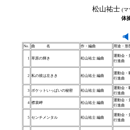
松山祐士
(マ
体
No.
曲 名
作・編曲
用途・形
運動会・
1
草原の輝き
松山祐士 編曲
行進曲
運動会・
2
私の彼は左きき
松山祐士 編曲
行進曲
運動会・
3
ポケットいっぱいの秘密
松山祐士 編曲
行進曲
運動会・
4
襟裳岬
松山祐士 編曲
行進曲
運動会・
5
センチメンタル
松山祐士 編曲
行進曲