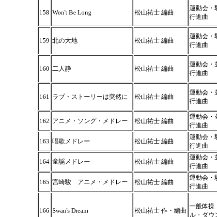
運動会・
158
Won't Be Long
松山祐士 編曲
行進曲
運動会・
159
北の大地
松山祐士 編曲
行進曲
運動会・
160
二人静
松山祐士 編曲
行進曲
運動会・
161
ラブ・ストーリーは突然に
松山祐士 編曲
行進曲
運動会・
162
アニメ・ソング・メドレー
松山祐士 編曲
行進曲
運動会・
163
唱歌メドレー
松山祐士 編曲
行進曲
運動会・
164
童謡メドレー
松山祐士 編曲
行進曲
運動会・
165
宮崎駿 アニメ・メドレー
松山祐士 編曲
行進曲
一般体操
166
Swan's Dream
松山祐士 作・編曲
ル・ダウ