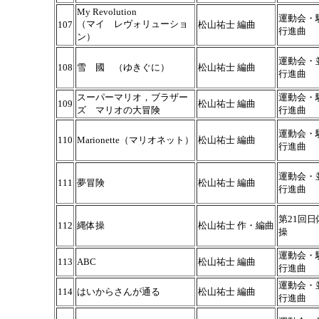
My Revolution
運動会・
（マイ レヴォリューショ
107
松山祐士 編曲
行進曲
ン）
運動会・
108
雪 國 （ゆきぐに）
松山祐士 編曲
行進曲
スーパーマリオ，ブラザー
運動会・
109
松山祐士 編曲
ズ マリオの大冒険
行進曲
運動会・
110
Marionette（マリオネット）
松山祐士 編曲
行進曲
運動会・
111
夢冒険
松山祐士 編曲
行進曲
第21回日
112
縄体操
松山祐士 作・編曲
操
運動会・
113
ABC
松山祐士 編曲
行進曲
運動会・
114
はいからさんが通る
松山祐士 編曲
行進曲