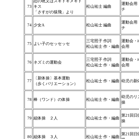
恋の呪文はスキトキメキト
運動会用
73
キス
松山祐士 編曲
チ
「さすがの猿飛」より
運動会用
74
少女A
松山祐士 編曲
チ
三宅照子 作詞
運動会・
75
よい子のセッセッセ
松山祐士 作・編曲
会用
三宅照子 作詞
運動会・
76
ネズミの運動会
松山祐士 作・編曲
会用
〔新体操〕基本運動
77
松山祐士 作・編曲
幼児の新
（歩くバリエーション）
幼児のリ
78
棒（ワンド）の体操
松山祐士 作・編曲
操
第21回日
79
組体操 ２人
松山祐士 作・編曲
操
第21回日
80
組体操 ３人
松山祐士 作・編曲