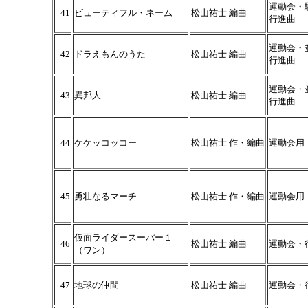
運動会・
41
ビューティフル・ネーム
松山祐士 編曲
行進曲
運動会・
42
ドラえもんのうた
松山祐士 編曲
行進曲
運動会・
43
異邦人
松山祐士 編曲
行進曲
44
ケケッコッコー
松山祐士 作・編曲
運動会用
45
勇壮なるマーチ
松山祐士 作・編曲
運動会用
仮面ライダースーパー１
46
松山祐士 編曲
運動会・
（ワン）
47
地球の仲間
松山祐士 編曲
運動会・