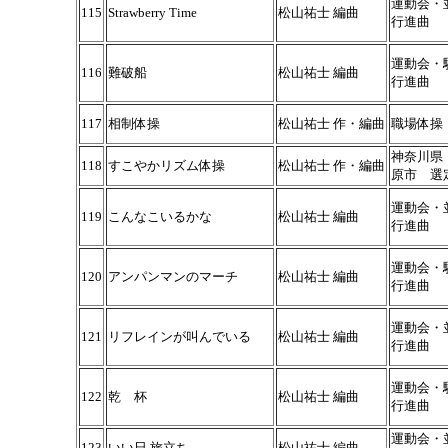
運動会・
115
Strawberry Time
松山祐士 編曲
行進曲
運動会・
116
難破船
松山祐士 編曲
行進曲
117
相制体操
松山祐士 作・編曲
職場体操
神奈川県
118
すこやかリズム体操
松山祐士 作・編曲
原市 選
運動会・
119
こんなこいるかな
松山祐士 編曲
行進曲
運動会・
120
アンパンマンのマーチ
松山祐士 編曲
行進曲
運動会・
121
リフレインが叫んでいる
松山祐士 編曲
行進曲
運動会・
122
乾 杯
松山祐士 編曲
行進曲
運動会・
123
いい日 旅立ち
松山祐士 編曲