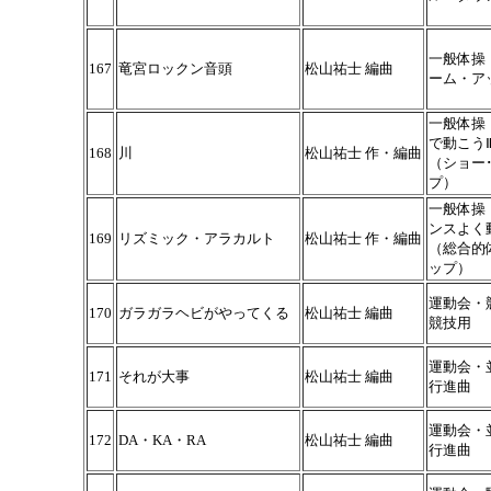
一般体操
167
竜宮ロックン音頭
松山祐士 編曲
ーム・ア
一般体操
で動こう
168
川
松山祐士 作・編曲
（ショー
プ）
一般体操
ンスよく
169
リズミック・アラカルト
松山祐士 作・編曲
（総合的
ップ）
運動会・
170
ガラガラヘビがやってくる
松山祐士 編曲
競技用
運動会・
171
それが大事
松山祐士 編曲
行進曲
運動会・
172
DA・KA・RA
松山祐士 編曲
行進曲