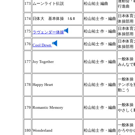
運動会・
173
ムーンライト伝説
松山祐士 編曲
行進曲
日本体育
174
日体大 基本体操 Ⅰ＆Ⅱ
松山祐士 作・編曲
体操部用
日本体育
175
松山祐士 作・編曲
ラヴェンダー体操
体操部用
日本体育
176
松山祐士 作・編曲
Cool Down
体操部用
一般体操
177
Joy Together
松山祐士 作・編曲
みんなで
一般体操
178
Happy Heart
松山祐士 作・編曲
テンポを
動こう
一般体操
179
Romantic Memory
松山祐士 作・編曲
やさしく
一般体操
180
Wonderland
松山祐士 作・編曲
かろやか