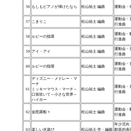
56
もしもピアノが弾けたなら
松山祐士 編曲
運動会・
運動会・
57
こきりこ
松山祐士 編曲
行進曲
運動会・
58
ルビーの指環
松山祐士 編曲
行進曲
運動会・
59
アイ・アイ
松山祐士 編曲
行進曲
運動会・
60
ルビーの指環
松山祐士 編曲
行進曲
ディズニー・メドレー・マ
ーチ
運動会・
61
ミッキーマウス・マーチ～
松山祐士 編曲
行進曲
口笛吹いて～小さな世界～
ハイホー
運動会・
62
金毘羅船々
松山祐士 編曲
行進曲
年少児向
63
楽しい水遊び
松山祐士 作・編曲
創造的表