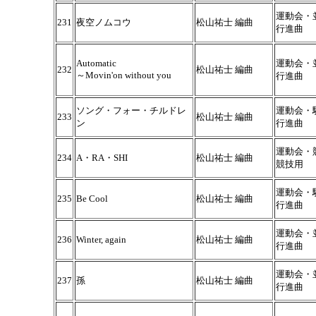
運動会・
231
夜空ノムコウ
松山祐士 編曲
行進曲
Automatic
運動会・
232
松山祐士 編曲
～Movin'on without you
行進曲
ソング・フォー・チルドレ
運動会・
233
松山祐士 編曲
ン
行進曲
運動会・
234
A・RA・SHI
松山祐士 編曲
競技用
運動会・
235
Be Cool
松山祐士 編曲
行進曲
運動会・
236
Winter, again
松山祐士 編曲
行進曲
運動会・
237
孫
松山祐士 編曲
行進曲