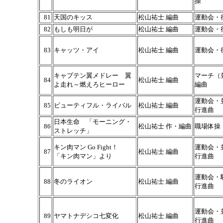
操
81
天国のキッス
松山祐士 編曲
運動会・
82
もしも明日が
松山祐士 編曲
運動会・
83
キャッツ・アイ
松山祐士 編曲
運動会・
キャプテン翼メドレー 翼
マーチ（
84
松山祐士 編曲
よ走れ～燃えろヒーロー
編曲
運動会・
85
ビューティフル・ライバル
松山祐士 編曲
行進曲
日本生命 「モーニング・
86
松山祐士 作・編曲
職場体操
ストレッチ」
キン肉マン Go Fight！
運動会・
87
松山祐士 編曲
「キン肉マン」より
行進曲
運動会・
88
冬のライオン
松山祐士 編曲
行進曲
運動会・
89
ヤマトナデシコ七変化
松山祐士 編曲
行進曲