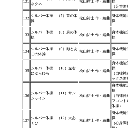
131
松山祐士 作・編曲
操
ネクネ
（足首体
シルバー体操 （7）首の体
身体機能
132
松山祐士 作・編曲
操
操
シルバー体操 （8）肩の体
身体機能
133
松山祐士 作・編曲
操
操
シルバー体操 （9）顔とあ
身体機能
134
松山祐士 作・編曲
ごの体操
操
身体機能
シルバー体操 （10）左右
操
135
松山祐士 作・編曲
にゆらゆら
（自律神
ックス体
身体機能
操
シルバー体操 （11）サン
136
松山祐士 作・編曲
（自律神
シャイン
フコント
体操）
身体機能
シルバー体操 （12）大あ
操
137
松山祐士 作・編曲
くび
（心身調