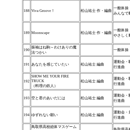
一般体操
188
Viva Groove！
松山祐士 作・編曲
みんなで
一般体操
189
Moonscape
松山祐士 作・編曲
やさしく
振袖はね駒～わけありの魔
190
一般体操
法つかい
運動会・
191
あなたを感じていたい
松山祐士 編曲
行進曲
SHOW ME YOUR FIRE
運動会・
TRUCK
192
松山祐士 編曲
行進曲
（料理の鉄人）
運動会・
193
空と君のあいだには
松山祐士 編曲
行進曲
運動会・
194
ゆずれない願い
松山祐士 編曲
行進曲
鳥取県高校総体マスゲーム
鳥取県高