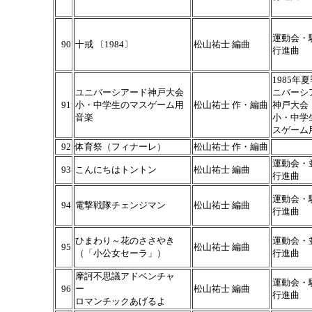
運動会・
90
十戒 〔1984〕
松山祐士 編曲
行進曲
1985年
ユニバーシアード神戸大会
ニバーシ
91
小・中学生のマスゲーム用
松山祐士 作・編曲
神戸大会
音楽
小・中学
スゲーム
92
体育祭（フィナーレ）
松山祐士 作・編曲
運動会・
93
こんにちはトントン
松山祐士 編曲
行進曲
運動会・
94
電撃戦隊チェンジマン
松山祐士 編曲
行進曲
ひまわり～花のささやき
運動会・
95
松山祐士 編曲
（「小公女セーラ」）
行進曲
摩訶不思議アドベンチャ
運動会・
96
ー
松山祐士 編曲
行進曲
ロマンチックあげるよ