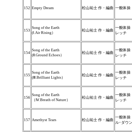
152
Empty Dream
松山祐士 作・編曲
一般体操
Song of the Earth
一般体操
153
松山祐士 作・編曲
(Ⅰ.Air Rising）
レッチ
Song of the Earth
一般体操
154
松山祐士 作・編曲
(Ⅱ.Ground Echoes）
レッチ
Song of the Earth
一般体操
155
松山祐士 作・編曲
(Ⅲ.Brilliant Lights）
レッチ
Song of the Earth
一般体操
156
松山祐士 作・編曲
（Ⅳ.Breath of Nature）
レッチ
一般体操
157
Amethyst Tears
松山祐士 作・編曲
ル･ダウ