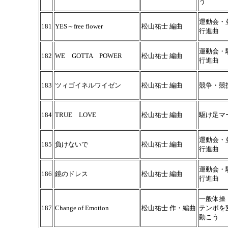
う
運動会・
181
YES～free flower
松山祐士 編曲
行進曲
運動会・
182
WE GOTTA POWER
松山祐士 編曲
行進曲
183
ツィゴイネルワイゼン
松山祐士 編曲
競争・競
184
TRUE LOVE
松山祐士 編曲
駆け足マ
運動会・
185
負けないで
松山祐士 編曲
行進曲
運動会・
186
鏡のドレス
松山祐士 編曲
行進曲
一般体操
187
Change of Emotion
松山祐士 作・編曲
テンポを
動こう