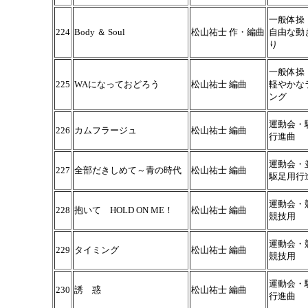
一般体操
224
Body ＆ Soul
松山祐士 作・編曲
自由な動
り
一般体操
225
WAになっておどろう
松山祐士 編曲
軽やかな
ング
運動会・
226
カムフラージュ
松山祐士 編曲
行進曲
運動会・
227
全部だきしめて～青の時代
松山祐士 編曲
駆足用行
運動会・
228
抱いて HOLD ON ME！
松山祐士 編曲
競技用
運動会・
229
タイミング
松山祐士 編曲
競技用
運動会・
230
誘 惑
松山祐士 編曲
行進曲