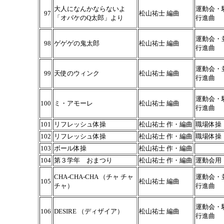
大人になんかならないよ
運動会・
97
松山祐士 編曲
「オバケのQ太郎」より
行進曲
運動会・
98
ゲゲゲの鬼太郎
松山祐士 編曲
行進曲
運動会・
99
天使のウィンク
松山祐士 編曲
行進曲
運動会・
100
ミ・アモーレ
松山祐士 編曲
行進曲
101
リフレッシュ体操
松山祐士 作・編曲
職場体操
102
リフレッシュ体操
松山祐士 作・編曲
職場体操
103
ボール体操
松山祐士 作・編曲
104
第３学年 おまつり
松山祐士 作・編曲
運動会用
CHA‐CHA‐CHA （チャ チャ
運動会・
105
松山祐士 編曲
チャ）
行進曲
運動会・
106
DESIRE （ディザイア）
松山祐士 編曲
行進曲