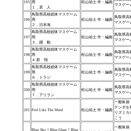
195
用
松山祐士 作・編曲
マスゲー
１．若 人
鳥取県高校総体マスゲーム
鳥取県高
196
用
松山祐士 作・編曲
マスゲー
２．日本海
鳥取県高校総体マスゲーム
鳥取県高
197
用
松山祐士 作・編曲
マスゲー
３．躍 動
鳥取県高校総体マスゲーム
鳥取県高
198
用
松山祐士 作・編曲
マスゲー
４.群 翔
鳥取県高校総体マスゲーム
鳥取県高
199
用
松山祐士 作・編曲
マスゲー
６．トラジ
鳥取県高校総体マスゲーム
鳥取県高
200
用
松山祐士 作・編曲
マスゲー
７．アリラン
一般体操
テンポを
201
Feel Like The Wind
松山祐士 作・編曲
リズミカ
こう
一般体操
Blue Sky！Blue Glare！Blue