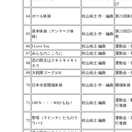
び
64
ボール体操
松山祐士 作・編曲
第21回体
基本体操（デンマーク体
第21回日
65
松山祐士 作・編曲
操）
祭
66
I Love You
松山祐士 編曲
運動会・
67
みんなのこころに
松山祐士 編曲
運動会・
恋の呪文はスキトキメキト
68
松山祐士 編曲
運動会・
キス
69
大戦隊ゴーグルⅤ
松山祐士 編曲
運動会・
70
日本水産職場体操
松山祐士 作・編曲
職場体操
運動会・
71
100％・・・SOかもね！
松山祐士 編曲
行進曲
聖母（マドンナ）たちのラ
運動会・
72
松山祐士 編曲
ラバイ
行進曲