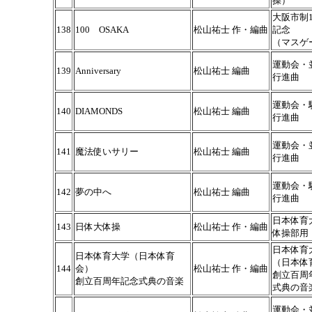
操）
大阪市制1
138
100 OSAKA
松山祐士 作・編曲
記念
（マスゲ
運動会・
139
Anniversary
松山祐士 編曲
行進曲
運動会・
140
DIAMONDS
松山祐士 編曲
行進曲
運動会・
141
魔法使いサリー
松山祐士 編曲
行進曲
運動会・
142
夢の中へ
松山祐士 編曲
行進曲
日本体育
143
日体大体操
松山祐士 作・編曲
体操部用
日本体育
日本体育大学（日本体育
（日本体
144
会）
松山祐士 作・編曲
創立百周
創立百周年記念式典の音楽
式典の音
運動会・