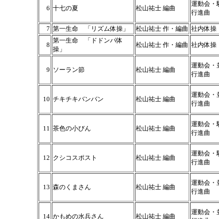
運動会・
6
十七の夏
松山祐士 編曲
行進曲
7
第一生命 「リズム体操」
松山祐士 作・編曲
社内体操
第一生命 「ドドンパ体
8
松山祐士 作・編曲
社内体操
操」
運動会・
9
ソーラン節
松山祐士 編曲
行進曲
運動会・
10
チキチキバンバン
松山祐士 編曲
行進曲
運動会・
11
茶色の小びん
松山祐士 編曲
行進曲
運動会・
12
クシコスポスト
松山祐士 編曲
行進曲
運動会・
13
森のくまさん
松山祐士 編曲
行進曲
運動会・
14
かもめの水兵さん
松山祐士 編曲