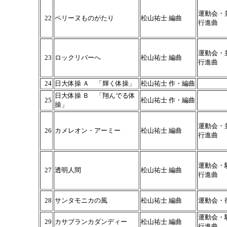
運動会・
22
ペリーヌものがたり
松山祐士 編曲
行進曲
運動会・
23
ロックリバーへ
松山祐士 編曲
行進曲
24
日大体操 Ａ 「輝く体操」
松山祐士 作・編曲
日大体操 Ｂ 「翔んでる体
25
松山祐士 作・編曲
操」
運動会・
26
カメレオン・アーミー
松山祐士 編曲
行進曲
運動会・
27
透明人間
松山祐士 編曲
行進曲
28
サンタモニカの風
松山祐士 編曲
運動会・
運動会・
29
カサブランカダンディー
松山祐士 編曲
行進曲