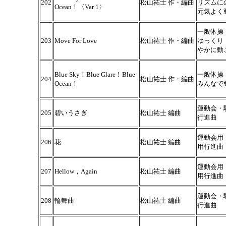
202
松山祐士 作・編曲
リズムに
Ocean！〈Var 1〉
元気よく
一般体操
203
Move For Love
松山祐士 作・編曲
ゆっくり
やかに動
Blue Sky！Blue Glare！Blue
一般体操
204
松山祐士 作・編曲
Ocean！
みんなで
運動会・
205
碧いうさぎ
松山祐士 編曲
行進曲
運動会用
206
花
松山祐士 編曲
用行進曲
運動会用
207
Hellow，Again
松山祐士 編曲
用行進曲
運動会・
208
輪舞曲
松山祐士 編曲
行進曲