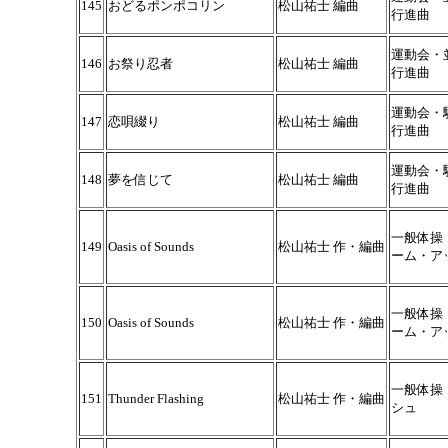
145
おどるポンポコリン
松山祐士 編曲
行進曲
運動会・
146
お祭り忍者
松山祐士 編曲
行進曲
運動会・
147
恋唄綴り
松山祐士 編曲
行進曲
運動会・
148
夢を信じて
松山祐士 編曲
行進曲
一般体操
149
Oasis of Sounds
松山祐士 作・編曲
ーム・ア
一般体操
150
Oasis of Sounds
松山祐士 作・編曲
ーム・ア
一般体操
151
Thunder Flashing
松山祐士 作・編曲
シュ