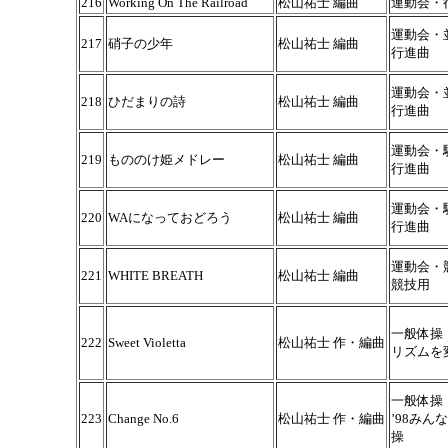
216
Working On The Railroad
松山祐士 編曲
運動会・
運動会・
217
硝子の少年
松山祐士 編曲
行進曲
運動会・
218
ひだまりの詩
松山祐士 編曲
行進曲
運動会・
219
もののけ姫メドレー
松山祐士 編曲
行進曲
運動会・
220
WAになっておどろう
松山祐士 編曲
行進曲
運動会・
221
WHITE BREATH
松山祐士 編曲
競技用
一般体操
222
Sweet Violetta
松山祐士 作・編曲
リズムを
一般体操
223
Change No.6
松山祐士 作・編曲
’98みん
操