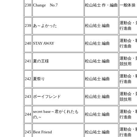
238
Change No.7
松山祐士 作・編曲
一般体操
運動会・
239
あ～よかった
松山祐士 編曲
行進曲
運動会・
240
STAY AWAY
松山祐士 編曲
行進曲
運動会・
241
夏の王様
松山祐士 編曲
競技用
運動会・
242
夏祭り
松山祐士 編曲
行進曲
運動会・
243
ボーイフレンド
松山祐士 編曲
競技用
secret base～君がくれたも
運動会・
244
松山祐士 編曲
の,～
行進曲
運動会・
245
Best Friend
松山祐士 編曲
行進曲