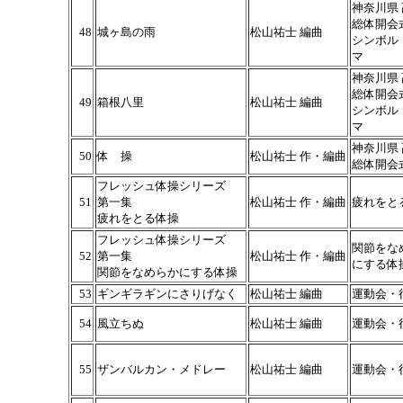
神奈川県
総体開会
48
城ヶ島の雨
松山祐士 編曲
シンボル
マ
神奈川県
総体開会
49
箱根八里
松山祐士 編曲
シンボル
マ
神奈川県
50
体 操
松山祐士 作・編曲
総体開会
フレッシュ体操シリーズ
51
第一集
松山祐士 作・編曲
疲れをと
疲れをとる体操
フレッシュ体操シリーズ
関節をな
52
第一集
松山祐士 作・編曲
にする体
関節をなめらかにする体操
53
ギンギラギンにさりげなく
松山祐士 編曲
運動会・
54
風立ちぬ
松山祐士 編曲
運動会・
55
ザンバルカン・メドレー
松山祐士 編曲
運動会・