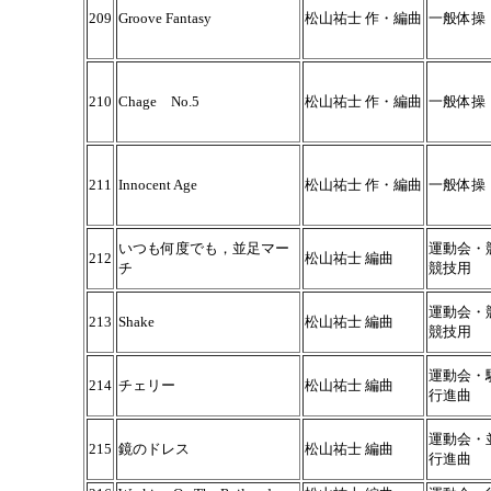
209
Groove Fantasy
松山祐士 作・編曲
一般体操
210
Chage No.5
松山祐士 作・編曲
一般体操
211
Innocent Age
松山祐士 作・編曲
一般体操
いつも何度でも，並足マー
運動会・
212
松山祐士 編曲
チ
競技用
運動会・
213
Shake
松山祐士 編曲
競技用
運動会・
214
チェリー
松山祐士 編曲
行進曲
運動会・
215
鏡のドレス
松山祐士 編曲
行進曲