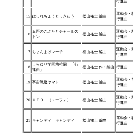
行進曲
運動会・
15
はしれちょうとっきゅう
松山祐士 編曲
行進曲
五匹のこぶたとチャールス
運動会・
16
松山祐士 編曲
トン
行進曲
運動会・
17
ちょんまげマーチ
松山祐士 編曲
行進曲
しらゆり学園幼稚園 「行
18
松山祐士 作・編曲
行進曲
進曲」
運動会・
19
宇宙戦艦ヤマト
松山祐士 編曲
行進曲
運動会・
20
ＵＦＯ （ユーフォ）
松山祐士 編曲
行進曲
運動会・
21
キャンディ キャンディ
松山祐士 編曲
行進曲