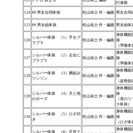
行進曲
124
89 男女合同体操
松山祐士 作・編曲
男女合同
125
89 男女組体操
松山祐士 作・編曲
男女組体
身体機能
シルバー体操 （1）手をブ
126
松山祐士 作・編曲
操
ラブラ
（準備体
身体機能
シルバー体操 （2）左右に
127
松山祐士 作・編曲
操
ブラブラ
（準備体
身体機能
シルバー体操 （3）腕組み
128
松山祐士 作・編曲
操
ツンツン
（姿勢筋
身体機能
シルバー体操 （4）天と地
操
129
松山祐士 作・編曲
のポーズ
（肩のリ
ス体操）
身体機能
シルバー体操 （5）ひざ叩
130
松山祐士 作・編曲
操
き
（ひざ体
身体機能
シルバー体操 （6）足首ク